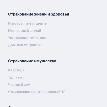
Страхование жизни и здоровья
Иностранные студенты
Несчастный случай
Укус клеща / животного
ДМС для мигрантов
Страхование имущества
Квартира
Таунхаус
Частный дом
Страхование квартиры через ЕПД