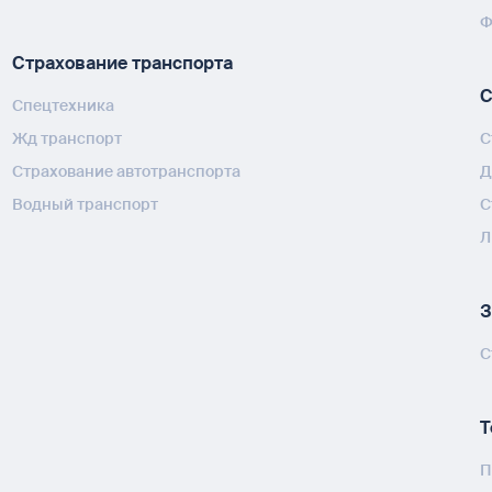
Ф
Страхование транспорта
С
Спецтехника
Жд транспорт
С
Страхование автотранспорта
Д
Водный транспорт
С
Л
З
С
Т
П