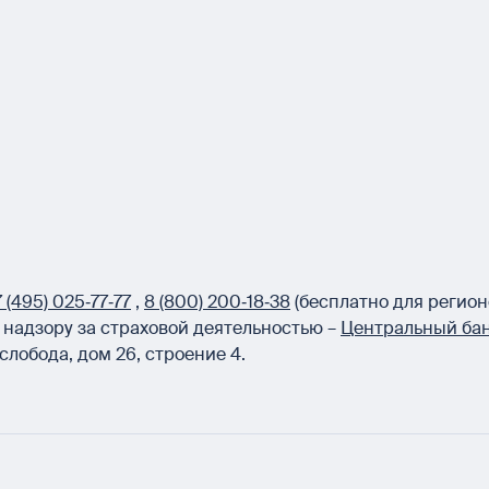
 (495) 025‑77‑77
,
8 (800) 200‑18‑38
(бесплатно для регион
надзору за страховой деятельностью –
Центральный бан
слобода, дом 26, строение 4.