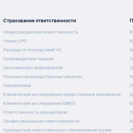
Страхование ответственности
П
Общегражданская ответственность
В
Члены СРО
К
Расходы от последствий ЧС
И
Производители товаров
Т
Организаторы мероприятий
Т
Опасные производственные объекты
H
Перевозчики
П
Клинические исследования лекарственных препаратов
Д
Клинические исследования БМКП
Б
Ответственность арендаторов
П
Профессиональная ответственность
А
Гражданская ответственность перевозчиков грузов
Л