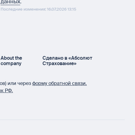
данных
.
Последние изменения: 16.07.2026 13:15
About the
Сделано в «Абсолют
company
Страхование»
ов) или через
форму обратной связи.
к РФ.