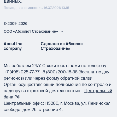
данных
.
Последние изменения: 16.07.2026 13:15
© 2009–2026
ООО «Абсолют Страхование»
About the
Сделано в «Абсолют
company
Страхование»
Мы работаем 24/7.
Свяжитесь с нами по телефону
+7 (495) 025‑77‑77
,
8 (800) 200‑18‑38
(бесплатно для
регионов) или через
форму обратной связи.
Орган, осуществляющий полномочия по контролю и
надзору за страховой деятельностью –
Центральный
банк РФ.
Центральный офис:
115280
,
г. Москва
,
ул. Ленинская
слобода, дом 26, строение 4.