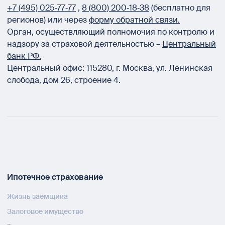
+7 (495) 025‑77‑77
,
8 (800) 200‑18‑38
(бесплатно для
регионов) или через
форму обратной связи.
Орган, осуществляющий полномочия по контролю и
надзору за страховой деятельностью –
Центральный
банк РФ.
Центральный офис:
115280
,
г. Москва
,
ул. Ленинская
слобода, дом 26, строение 4.
Ипотечное страхование
Жизнь заемщика
Залоговое имущество