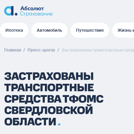
Ипотека
Автомобиль
Путешествие
Жизнь 
Ипотека
Автомобиль
Путешествие
Жизнь 
Главная
/
Пресс-центр
/
Застрахованы транспортные сре
ЗАСТРАХОВАНЫ
ТРАНСПОРТНЫЕ
СРЕДСТВА ТФОМС
СВЕРДЛОВСКОЙ
ОБЛАСТИ