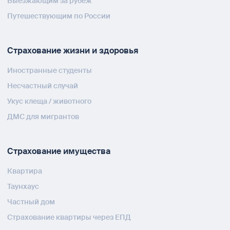
Выезжающим за рубеж
Путешествующим по России
Страхование жизни и здоровья
Иностранные студенты
Несчастный случай
Укус клеща / животного
ДМС для мигрантов
Страхование имущества
Квартира
Таунхаус
Частный дом
Страхование квартиры через ЕПД