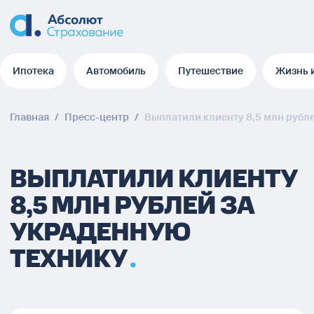
Ипотека
Автомобиль
Путешествие
Жизнь 
Ипотека
Автомобиль
Путешествие
Жизнь 
Главная
/
Пресс-центр
/
Выплатили клиенту 8,5 млн рубл
ВЫПЛАТИЛИ КЛИЕНТУ
8,5 МЛН РУБЛЕЙ ЗА
УКРАДЕННУЮ
ТЕХНИКУ