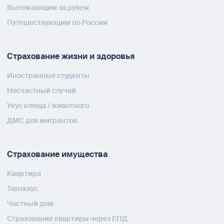
Выезжающим за рубеж
Путешествующим по России
Страхование жизни и здоровья
Иностранные студенты
Несчастный случай
Укус клеща / животного
ДМС для мигрантов
Страхование имущества
Квартира
Таунхаус
Частный дом
Страхование квартиры через ЕПД