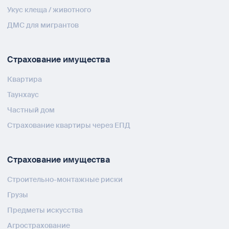
Укус клеща / животного
ДМС для мигрантов
Страхование имущества
Квартира
Таунхаус
Частный дом
Страхование квартиры через ЕПД
Страхование имущества
Строительно-монтажные риски
Грузы
Предметы искусства
Агрострахование