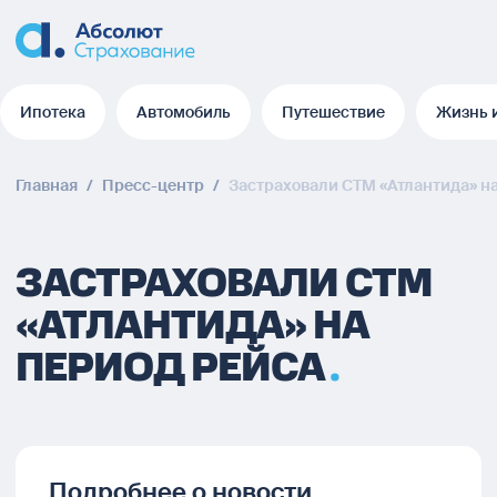
Ипотека
Автомобиль
Путешествие
Жизнь 
Ипотека
Автомобиль
Путешествие
Жизнь 
Главная
/
Пресс-центр
/
Застраховали СТМ «Атлантида» н
ЗАСТРАХОВАЛИ СТМ
«АТЛАНТИДА» НА
ПЕРИОД РЕЙСА
Подробнее о новости