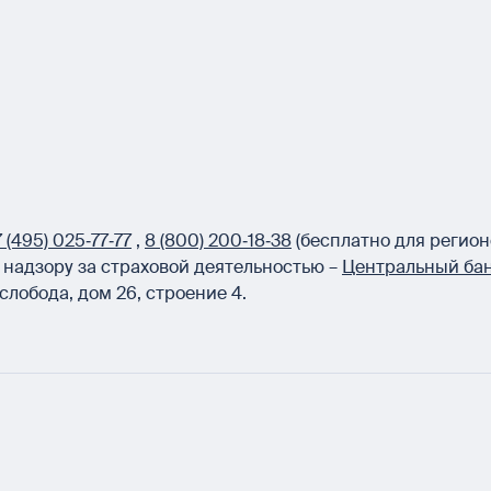
 (495) 025‑77‑77
,
8 (800) 200‑18‑38
(бесплатно для регион
надзору за страховой деятельностью –
Центральный бан
слобода, дом 26, строение 4.