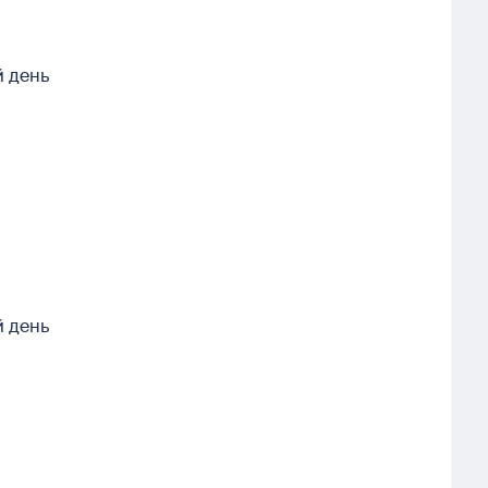
й день
й день