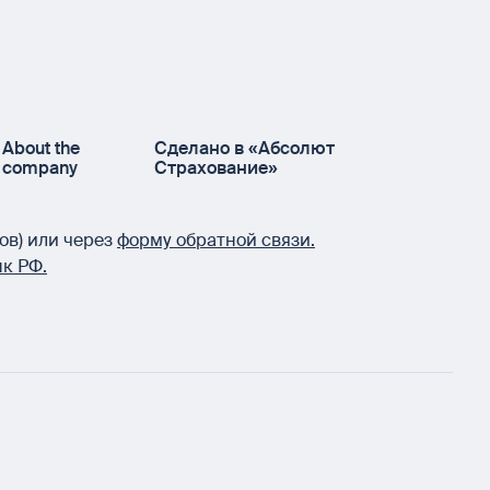
About the
Сделано в «Абсолют
company
Страхование»
ов) или через
форму обратной связи.
к РФ.