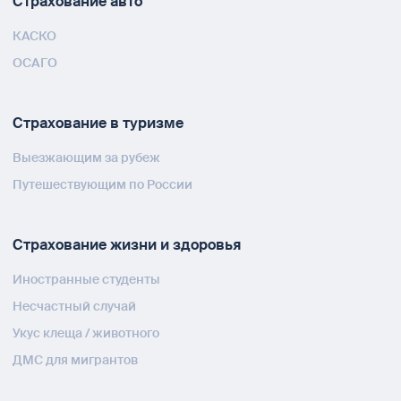
Страхование авто
КАСКО
ОСАГО
Страхование в туризме
Выезжающим за рубеж
Путешествующим по России
Страхование жизни и здоровья
Иностранные студенты
Несчастный случай
Укус клеща / животного
ДМС для мигрантов