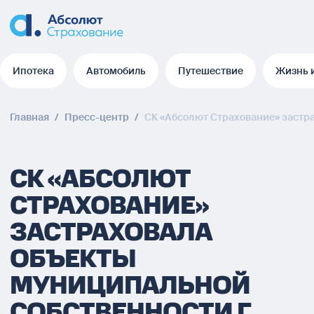
Ипотека
Автомобиль
Путешествие
Жизнь 
Ипотека
Автомобиль
Путешествие
Жизнь 
Главная
/
Пресс-центр
/
СК «Абсолют Страхование» застра
СК «АБСОЛЮТ
СТРАХОВАНИЕ»
ЗАСТРАХОВАЛА
ОБЪЕКТЫ
МУНИЦИПАЛЬНОЙ
СОБСТВЕННОСТИ Г.