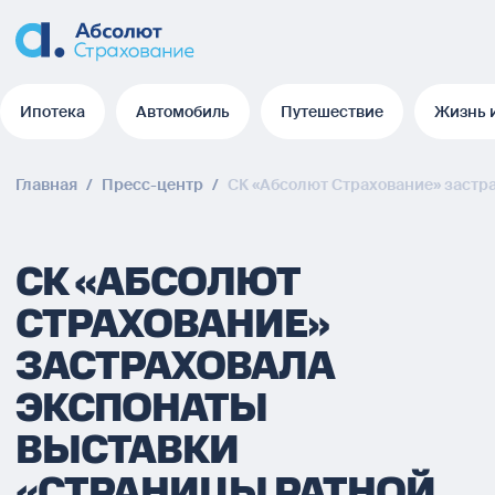
Ипотека
Автомобиль
Путешествие
Жизнь 
Ипотека
Автомобиль
Путешествие
Жизнь 
Главная
/
Пресс-центр
/
СК «Абсолют Страхование» застр
СК «АБСОЛЮТ
СТРАХОВАНИЕ»
ЗАСТРАХОВАЛА
ЭКСПОНАТЫ
ВЫСТАВКИ
«СТРАНИЦЫ РАТНОЙ