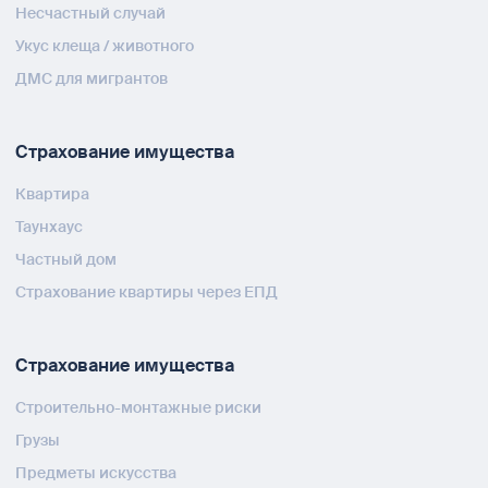
Несчастный случай
Укус клеща / животного
ДМС для мигрантов
Страхование имущества
Квартира
Таунхаус
Частный дом
Страхование квартиры через ЕПД
Страхование имущества
Строительно-монтажные риски
Грузы
Предметы искусства