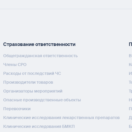
Страхование ответственности
П
Общегражданская ответственность
В
Члены СРО
К
Расходы от последствий ЧС
И
Производители товаров
Т
Организаторы мероприятий
Т
Опасные производственные объекты
H
Перевозчики
П
Клинические исследования лекарственных препаратов
Д
Клинические исследования БМКП
Б