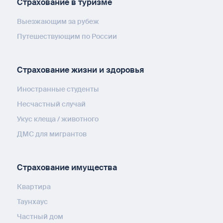
Страхование в туризме
Выезжающим за рубеж
Путешествующим по России
Страхование жизни и здоровья
Иностранные студенты
Несчастный случай
Укус клеща / животного
ДМС для мигрантов
Страхование имущества
Квартира
Таунхаус
Частный дом