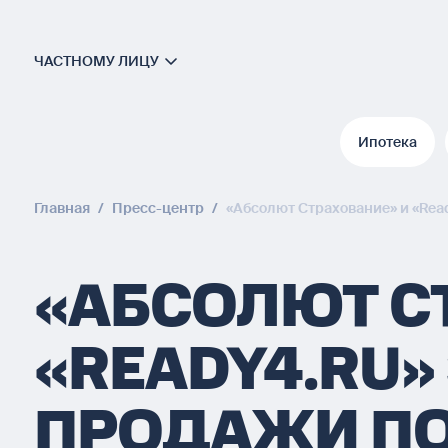
ЧАСТНОМУ ЛИЦУ
Ипотека
Ипотека
Главная
/
Пресс-центр
/
«Абсолют Страхование» и «Rea
«АБСОЛЮТ С
«READY4.RU»
ПРОДАЖИ ПО