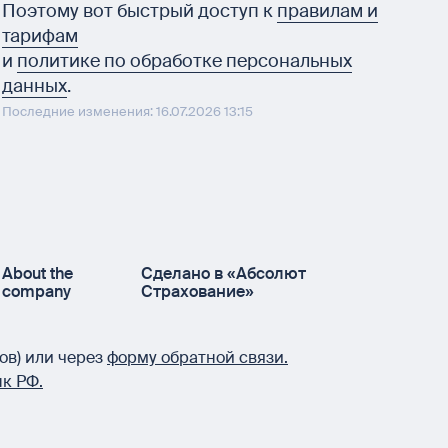
Поэтому вот быстрый доступ к
правилам и
тарифам
и
политике по обработке персональных
данных
.
Последние изменения: 16.07.2026 13:15
About the
Сделано в «Абсолют
company
Страхование»
ов) или через
форму обратной связи.
к РФ.