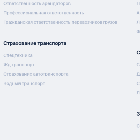
Ответственность арендаторов
П
Профессиональная ответственность
А
Гражданская ответственность перевозчиков грузов
Л
Ф
Страхование транспорта
С
Спецтехника
Жд транспорт
С
Страхование автотранспорта
Д
Водный транспорт
С
Л
З
С