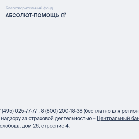
Благотворительный фонд
АБСОЛЮТ-ПОМОЩЬ
 (495) 025‑77‑77
,
8 (800) 200‑18‑38
(бесплатно для регион
надзору за страховой деятельностью –
Центральный бан
слобода, дом 26, строение 4.