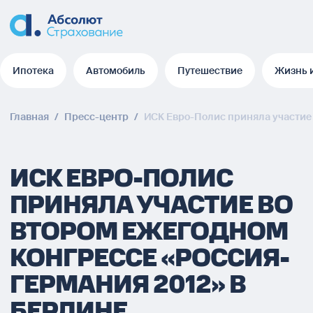
Ипотека
Автомобиль
Путешествие
Жизнь 
Ипотека
Автомобиль
Путешествие
Жизнь 
Главная
/
Пресс-центр
/
ИСК Евро-Полис приняла участие 
ИСК ЕВРО-ПОЛИС
ПРИНЯЛА УЧАСТИЕ ВО
ВТОРОМ ЕЖЕГОДНОМ
КОНГРЕССЕ «РОССИЯ-
ГЕРМАНИЯ 2012» В
БЕРЛИНЕ.