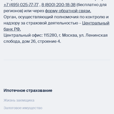
+7 (495) 025‑77‑77
,
8 (800) 200‑18‑38
(бесплатно для
регионов) или через
форму обратной связи.
Орган, осуществляющий полномочия по контролю и
надзору за страховой деятельностью –
Центральный
банк РФ.
Центральный офис:
115280
,
г. Москва
,
ул. Ленинская
слобода, дом 26, строение 4.
Ипотечное страхование
Жизнь заемщика
Залоговое имущество