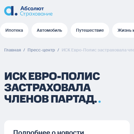
Ипотека
Автомобиль
Путешествие
Жизнь 
Ипотека
Автомобиль
Путешествие
Жизнь 
Главная
/
Пресс-центр
/
ИСК Евро-Полис застраховала чл
ИСК ЕВРО-ПОЛИС
ЗАСТРАХОВАЛА
ЧЛЕНОВ ПАРТАД.
Подробнее о новости