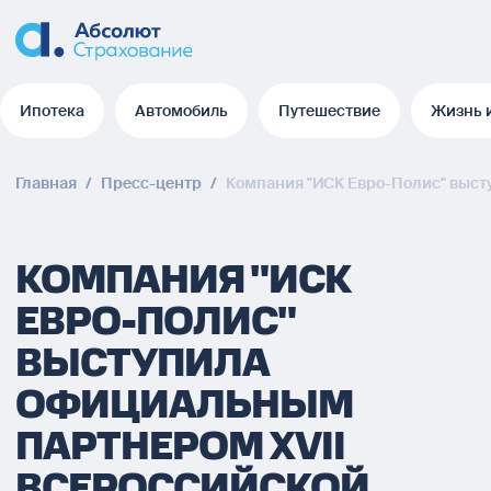
Ипотека
Автомобиль
Путешествие
Жизнь 
Ипотека
Автомобиль
Путешествие
Жизнь 
Главная
/
Пресс-центр
/
Компания "ИСК Евро-Полис" выст
КОМПАНИЯ "ИСК
ЕВРО-ПОЛИС"
ВЫСТУПИЛА
ОФИЦИАЛЬНЫМ
ПАРТНЕРОМ XVII
ВСЕРОССИЙСКОЙ