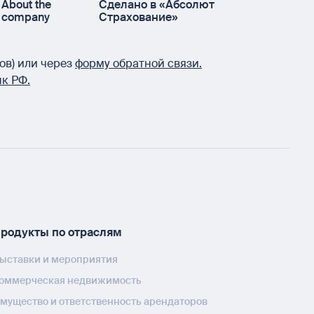
About the
Сделано в «Абсолют
company
Страхование»
ов) или через
форму обратной связи.
к РФ.
родукты по отраслям
ыставки и мероприятия
оммерческая недвижимость
мущество и ответственность арендаторов