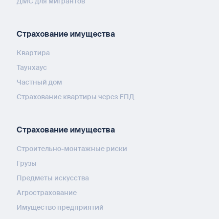
ДМС для мигрантов
Страхование имущества
Квартира
Таунхаус
Частный дом
Страхование квартиры через ЕПД
Страхование имущества
Строительно-монтажные риски
Грузы
Предметы искусства
Агрострахование
Имущество предприятий