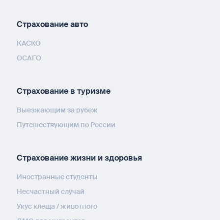
Страхование авто
КАСКО
ОСАГО
Страхование в туризме
Выезжающим за рубеж
Путешествующим по России
Страхование жизни и здоровья
Иностранные студенты
Несчастный случай
Укус клеща / животного