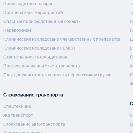
Производители товаров
Т
Организаторы мероприятий
Т
Опасные производственные объекты
H
Перевозчики
П
Клинические исследования лекарственных препаратов
Д
Клинические исследования БМКП
Б
Ответственность арендаторов
П
Профессиональная ответственность
А
Гражданская ответственность перевозчиков грузов
Л
Ф
Страхование транспорта
С
Спецтехника
Жд транспорт
С
Страхование автотранспорта
Д