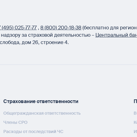
 (495) 025‑77‑77
,
8 (800) 200‑18‑38
(бесплатно для регион
надзору за страховой деятельностью –
Центральный бан
слобода, дом 26, строение 4.
Страхование ответственности
П
Общегражданская ответственность
В
Члены СРО
К
Расходы от последствий ЧС
И