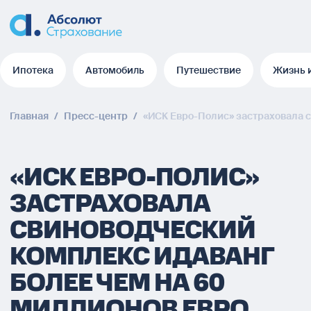
Ипотека
Автомобиль
Путешествие
Жизнь 
Ипотека
Автомобиль
Путешествие
Жизнь 
Главная
/
Пресс-центр
/
«ИСК Евро-Полис» застраховала 
«ИСК ЕВРО-ПОЛИС»
ЗАСТРАХОВАЛА
СВИНОВОДЧЕСКИЙ
КОМПЛЕКС ИДАВАНГ
БОЛЕЕ ЧЕМ НА 60
МИЛЛИОНОВ ЕВРО