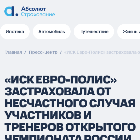
Ипотека
Автомобиль
Путешествие
Жизнь 
Ипотека
Автомобиль
Путешествие
Жизнь 
Главная
/
Пресс-центр
/
«ИСК Евро-Полис» застраховала о
«ИСК ЕВРО-ПОЛИС»
ЗАСТРАХОВАЛА ОТ
НЕСЧАСТНОГО СЛУЧАЯ
УЧАСТНИКОВ И
ТРЕНЕРОВ ОТКРЫТОГО
ЧЕМПИОНАТА РОССИИ