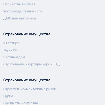
Несчастный случай
Укус клеща / животного
ДМС для мигрантов
Страхование имущества
Квартира
Таунхаус
Частный дом
Страхование квартиры через ЕПД
Страхование имущества
Строительно-монтажные риски
Грузы
Предметы искусства