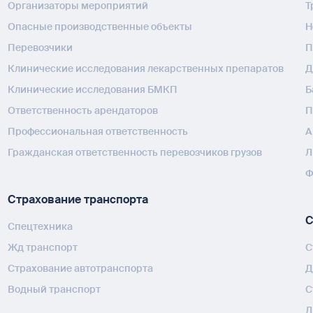
Организаторы мероприятий
Т
Опасные производственные объекты
H
Перевозчики
П
Клинические исследования лекарственных препаратов
Д
Клинические исследования БМКП
Б
Ответственность арендаторов
П
Профессиональная ответственность
А
Гражданская ответственность перевозчиков грузов
Л
Ф
Страхование транспорта
С
Спецтехника
Жд транспорт
С
Страхование автотранспорта
Д
Водный транспорт
С
Л