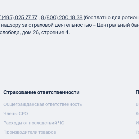
 (495) 025‑77‑77
,
8 (800) 200‑18‑38
(бесплатно для регион
надзору за страховой деятельностью –
Центральный бан
слобода, дом 26, строение 4.
Страхование ответственности
П
Общегражданская ответственность
В
Члены СРО
К
Расходы от последствий ЧС
И
Производители товаров
Т