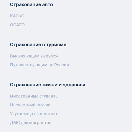
Страхование авто
КАСКО
ОСАГО
Страхование в туризме
Выезжающим за рубеж
Путешествующим по России
Страхование жизни и здоровья
Иностранные студенты
Несчастный случай
Укус клеща / животного
ДМС для мигрантов