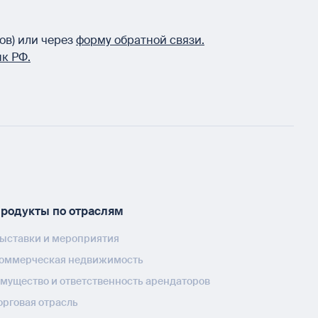
ов) или через
форму обратной связи.
к РФ.
родукты по отраслям
ыставки и мероприятия
оммерческая недвижимость
мущество и ответственность арендаторов
орговая отрасль