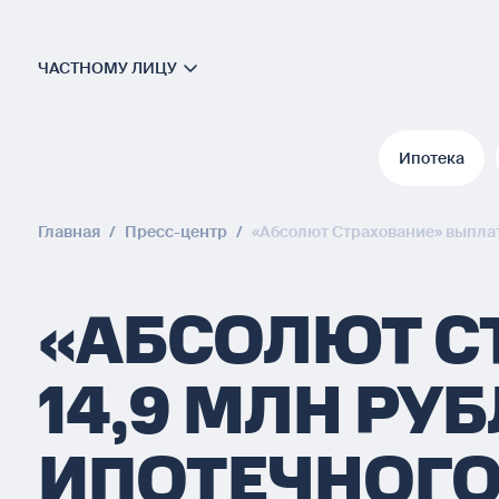
ЧАСТНОМУ ЛИЦУ
Ипотека
Ипотека
Главная
/
Пресс-центр
/
«Абсолют Страхование» выплат
«АБСОЛЮТ С
14,9 МЛН РУ
ИПОТЕЧНОГО