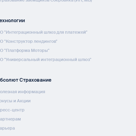
трахование заемщиков Сбербанка (ИП, МБ)
ехнологии
О "Интеграционный шлюз для платежей"
О "Конструктор лендингов"
О "Платформа Моторы"
О "Универсальный интеграционный шлюз"
бсолют Страхование
олезная информация
онусы и Акции
ресс-центр
артнерам
арьера