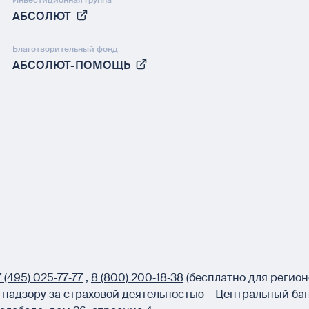
Инвестиционная группа
АБСОЛЮТ
Благотворительный фонд
АБСОЛЮТ-ПОМОЩЬ
 (495) 025‑77‑77
,
8 (800) 200‑18‑38
(бесплатно для регион
надзору за страховой деятельностью –
Центральный бан