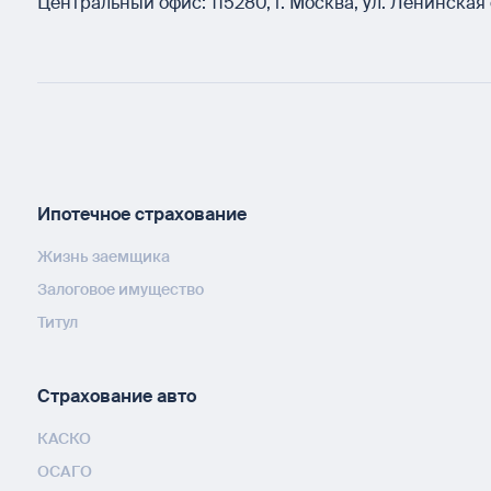
Центральный офис:
115280
,
г. Москва
,
ул. Ленинская 
Ипотечное страхование
Жизнь заемщика
Залоговое имущество
Титул
Страхование авто
КАСКО
ОСАГО