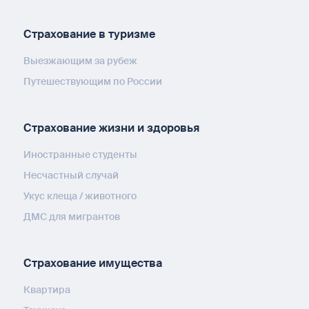
Страхование в туризме
Выезжающим за рубеж
Путешествующим по России
Страхование жизни и здоровья
Иностранные студенты
Несчастный случай
Укус клеща / животного
ДМС для мигрантов
Страхование имущества
Квартира