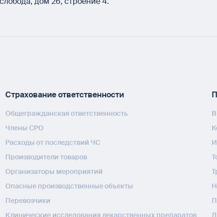
слобода, дом 26, строение 4.
Страхование ответственности
П
Общегражданская ответственность
В
Члены СРО
К
Расходы от последствий ЧС
И
Производители товаров
Т
Организаторы мероприятий
Т
Опасные производственные объекты
H
Перевозчики
П
Клинические исследования лекарственных препаратов
Д