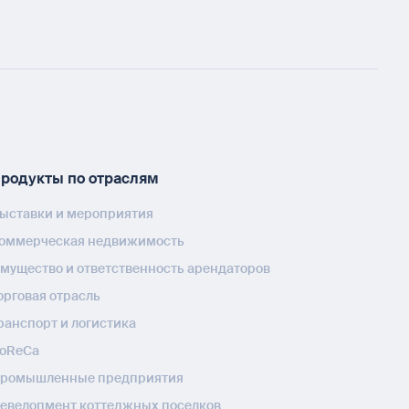
родукты по отраслям
ыставки и мероприятия
оммерческая недвижимость
мущество и ответственность арендаторов
орговая отрасль
ранспорт и логистика
oReCa
ромышленные предприятия
евелопмент коттеджных поселков