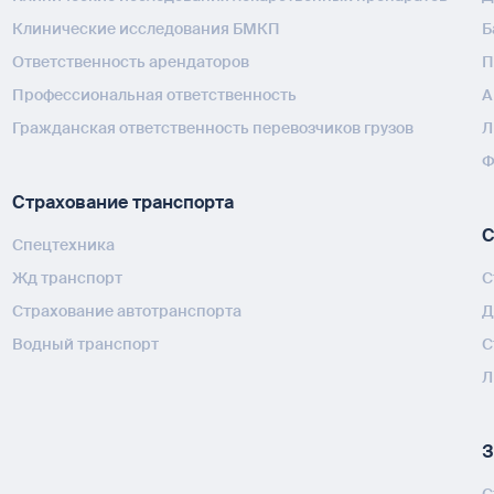
Клинические исследования БМКП
Б
Ответственность арендаторов
П
Профессиональная ответственность
А
Гражданская ответственность перевозчиков грузов
Л
Ф
Страхование транспорта
С
Спецтехника
Жд транспорт
С
Страхование автотранспорта
Д
Водный транспорт
С
Л
З