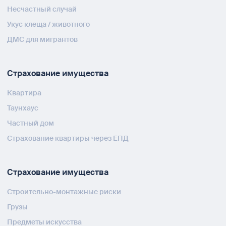
Несчастный случай
Укус клеща / животного
ДМС для мигрантов
Страхование имущества
Квартира
Таунхаус
Частный дом
Страхование квартиры через ЕПД
Страхование имущества
Строительно-монтажные риски
Грузы
Предметы искусства