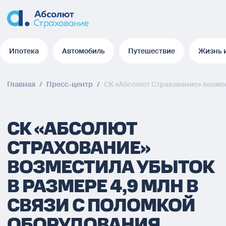
Ипотека
Автомобиль
Путешествие
Жизнь 
Ипотека
Автомобиль
Путешествие
Жизнь 
Главная
/
Пресс-центр
/
СК «Абсолют Страхование» возмес
СК «АБСОЛЮТ
СТРАХОВАНИЕ»
ВОЗМЕСТИЛА УБЫТОК
В РАЗМЕРЕ 4,9 МЛН В
СВЯЗИ С ПОЛОМКОЙ
ОБОРУДОВАНИЯ