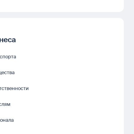
знеса
спорта
щества
тственности
слям
сонала