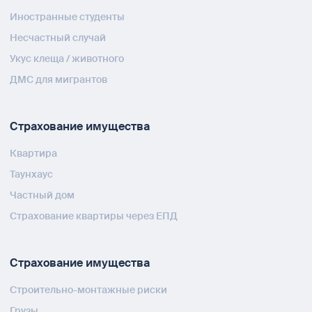
Иностранные студенты
Несчастный случай
Укус клеща / животного
ДМС для мигрантов
Страхование имущества
Квартира
Таунхаус
Частный дом
Страхование квартиры через ЕПД
Страхование имущества
Строительно-монтажные риски
Грузы