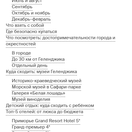
Июль и август
Сентябрь
Октябрь и ноябрь
Декабрь–февраль
Что взять с собой
Где безопасно купаться
Что посмотреть: достопримечательности города и
окрестностей
В городе
До 30 км от Геленджика
Отдельный день
Куда сходить: музеи Геленджика
Историко-краеведческий музей
Морской музей в Сафари-парке
Галерея «Белая лошадь»
Музей виноделия
Детский отдых: куда сходить с ребёнком
Топ-5 отелей: от люкса до бюджета
Приморье Grand Resort Hotel 5*
Гранд-премьер 4*