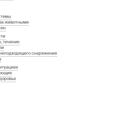
й
стемы
за животными
сен
сти
, течение
ли
 неподходящего снаряжения
у
итуациях
ающие
доровья