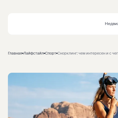
Недви
Главная
Лайфстайл
Спорт
Снорклинг: чем интересен и с чег