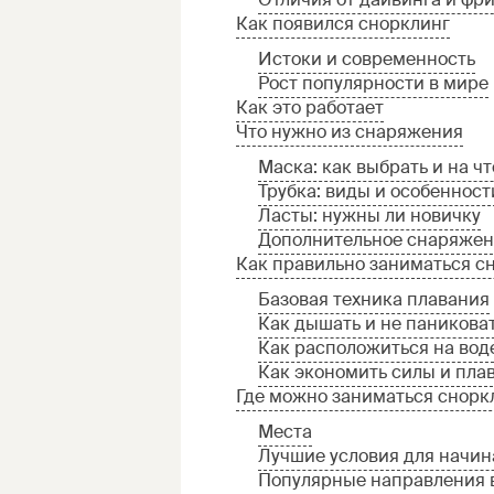
Как появился снорклинг
Истоки и современность
Рост популярности в мире
Как это работает
Что нужно из снаряжения
Маска: как выбрать и на ч
Трубка: виды и особенност
Ласты: нужны ли новичку
Дополнительное снаряже
Как правильно заниматься с
Базовая техника плавания
Как дышать и не паникова
Как расположиться на вод
Как экономить силы и пла
Где можно заниматься снорк
Места
Лучшие условия для начи
Популярные направления 