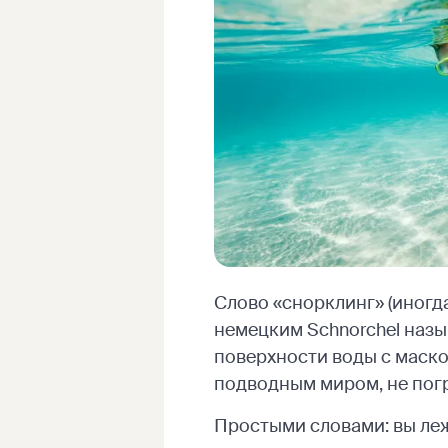
Слово «снорклинг» (иногд
немецким Schnorchel назы
поверхности воды с маской
подводным миром, не погр
Простыми словами: вы леж