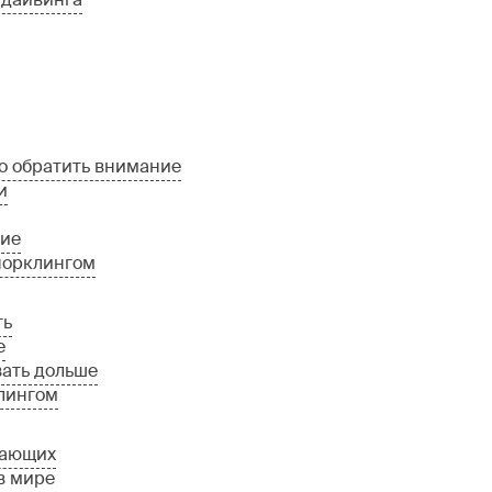
то обратить внимание
и
ние
норклингом
ть
е
вать дольше
лингом
нающих
в мире