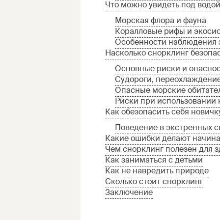
Что можно увидеть под водо
Морская флора и фауна
Коралловые рифы и экоси
Особенности наблюдения 
Насколько снорклинг безопа
Основные риски и опасно
Судороги, переохлаждение
Опасные морские обитате
Риски при использовании
Как обезопасить себя новичк
Поведение в экстренных с
Какие ошибки делают начин
Чем снорклинг полезен для з
Как заниматься с детьми
Как не навредить природе
Сколько стоит снорклинг
Заключение