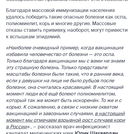
Благодаря массовой иммунизации населения
удалось победить такие опасные болезни как оспа,
полиомиелит, корь и многие другие. Массовые
отказы ставить прививку, наоборот, могут привести
к вспышкам эпидемий.
«Наиболее очевидный пример, когда вакцинация
избавила человечество от болезни — это оспа.
Только благодаря вакцинации мы с вами не знаем
эту страшную болезнь. Только представьте:
масштабы болезни были такие, что в ранние века,
если у девушки на лице не было рубцов после
болезни, она считалась красавицей. В настоящий
момент люди всё ещё болеют полиомиелитом,
который так же может быть искоренён. То же и с
корью. К сожалению, в связи с низким охватом
вакцинацией и завозными случаями,
в настоящий
момент мы отмечаем взрывной рост случаев кори
в России
»
, — рассказал врач-инфекционист
кандидат медицинских наук
Юрик Шахвердян
.