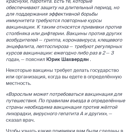
краснухи, паротита. Есть те, которые
обеспечивают защиту на длительный период, но
для поддержания эффективной борьбы
иммунитета требуются повторные курсы
вакцинации. К таким относятся прививки против
столбняка или дифтерии. Вакцины против других
возбудителей
—
гриппа, коронавируса, клещевого
энцефалита, лептоспироза
—
требуют регулярных
курсов вакцинации: ежегодно либо раз в 2
—
3
года»
, — пояснил
Юрик Шахвердян
.
Некоторые вакцины требует делать государство
или организация, когда вы едете в определённую
местность.
«Взрослым может потребоваться вакцинация для
путешествия. По правилам въезда в определённые
страны необходима вакцинация против жёлтой
лихорадки, вирусного гепатита А и других»
, —
сказал врач.
Чтобы узнать какие прививки вам были сделаны в