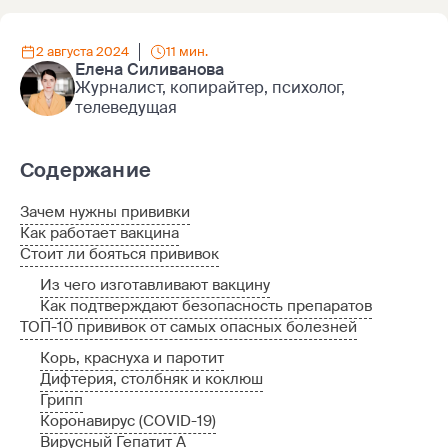
2 августа 2024
11 мин.
Елена Силиванова
Журналист, копирайтер, психолог,
телеведущая
Содержание
Зачем нужны прививки
Как работает вакцина
Стоит ли бояться прививок
Из чего изготавливают вакцину
Как подтверждают безопасность препаратов
ТОП-10 прививок от самых опасных болезней
Корь, краснуха и паротит
Дифтерия, столбняк и коклюш
Грипп
Коронавирус (COVID-19)
Вирусный Гепатит А