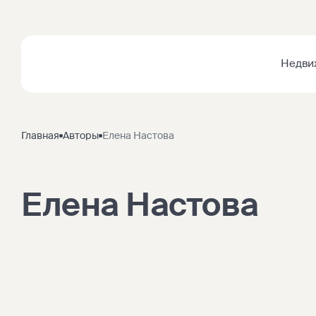
Недви
Главная
Авторы
Елена Настова
Елена Настова