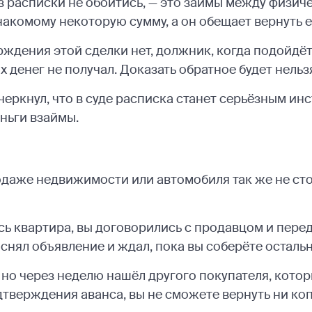
ез расписки не обойтись, — это займы между физич
накомому некоторую сумму, а он обещает вернуть е
ждения этой сделки нет, должник, когда подойдёт
х денег не получал. Доказать обратное будет нельз
еркнул, что в суде расписка станет серьёзным и
еньги взаймы.
одаже недвижимости или автомобиля так же не сто
ь квартира, вы договорились с продавцом и перед
 снял объявление и ждал, пока вы соберёте осталь
но через неделю нашёл другого покупателя, которы
одтверждения аванса, вы не сможете вернуть ни ко