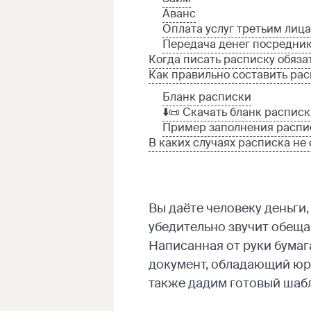
Аванс
Оплата услуг третьим лиц
Передача денег посредни
Когда писать расписку обяза
Как правильно составить ра
Бланк расписки
⬇️📜 Скачать бланк распис
Пример заполнения распи
В каких случаях расписка не
Вы даёте человеку деньги,
убедительно звучит обещан
Написанная от руки бумаг
документ, обладающий юри
также дадим готовый шаб