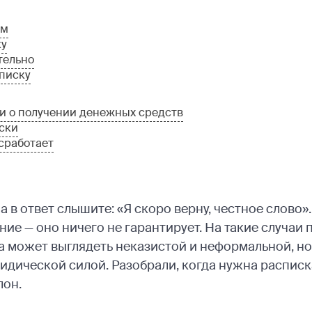
ам
ку
тельно
списку
ки о получении денежных средств
ски
 сработает
 а в ответ слышите: «Я скоро верну, честное слово»
ие — оно ничего не гарантирует. На такие случаи
а может выглядеть неказистой и неформальной, но
дической силой. Разобрали, когда нужна расписка 
лон.