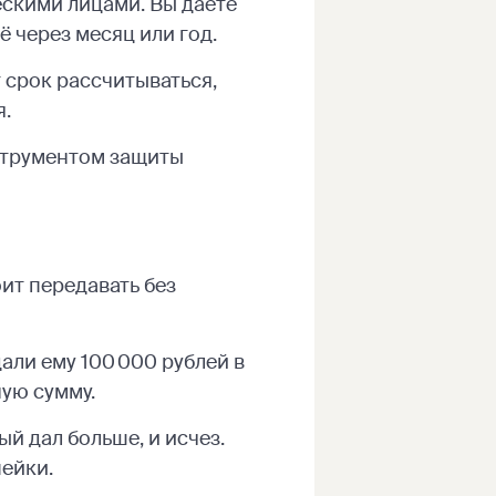
ескими лицами. Вы даёте
ё через месяц или год.
 срок рассчитываться,
я.
нструментом защиты
ит передавать без
али ему 100 000 рублей в
ную сумму.
й дал больше, и исчез.
пейки.