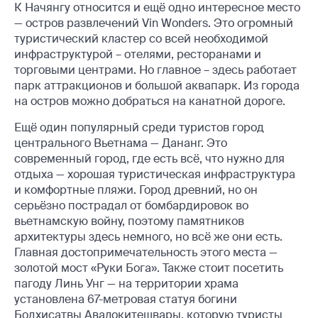
К Начянгу относится и ещё одно интересное место
— остров развлечений Vin Wonders. Это огромный
туристический кластер со всей необходимой
инфраструктурой – отелями, ресторанами и
торговыми центрами. Но главное – здесь работает
парк аттракционов и большой аквапарк. Из города
на остров можно добраться на канатной дороге.
Ещё один популярный среди туристов город
центрального Вьетнама — Дананг. Это
современный город, где есть всё, что нужно для
отдыха — хорошая туристическая инфраструктура
и комфортные пляжи. Город древний, но он
серьёзно пострадал от бомбардировок во
вьетнамскую войну, поэтому памятников
архитектуры здесь немного, но всё же они есть.
Главная достопримечательность этого места —
золотой мост «Руки Бога». Также стоит посетить
пагоду Линь Унг — на территории храма
установлена 67-метровая статуя богини
Бодхисатвы Авалокитешвары, которую туристы