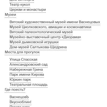
Театр кукол
Церкви и монастыри
Музеи
Вятский художественный музей имени Васнецовых
Музей Циолковского, авиации и космонавтики
Вятский палеонтологический музей
Музейно-выставочный центр «Диорама»
Музей дымковской игрушки
Дом-музей Салтыкова-Щедрина
Места для прогулок
Улица Спасская
Александровский сад
Набережная Грина
Парк имени Кирова
Юркин парк
Театральная площадь
Где поесть?
ВаснецовЪ
Вкусноблин!