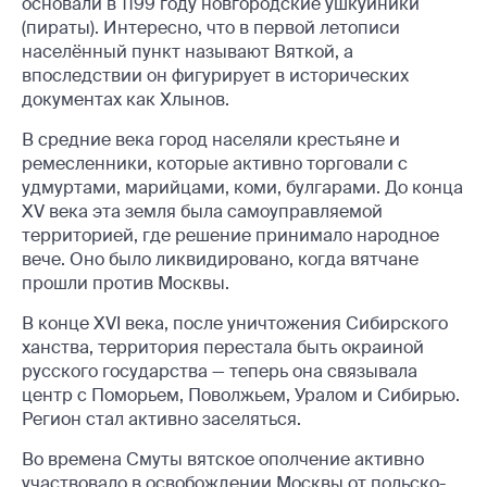
основали в 1199 году новгородские ушкуйники
(пираты). Интересно, что в первой летописи
населённый пункт называют Вяткой, а
впоследствии он фигурирует в исторических
документах как Хлынов.
В средние века город населяли крестьяне и
ремесленники, которые активно торговали с
удмуртами, марийцами, коми, булгарами. До конца
XV века эта земля была самоуправляемой
территорией, где решение принимало народное
вече. Оно было ликвидировано, когда вятчане
прошли против Москвы.
В конце XVI века, после уничтожения Сибирского
ханства, территория перестала быть окраиной
русского государства — теперь она связывала
центр с Поморьем, Поволжьем, Уралом и Сибирью.
Регион стал активно заселяться.
Во времена Смуты вятское ополчение активно
участвовало в освобождении Москвы от польско-