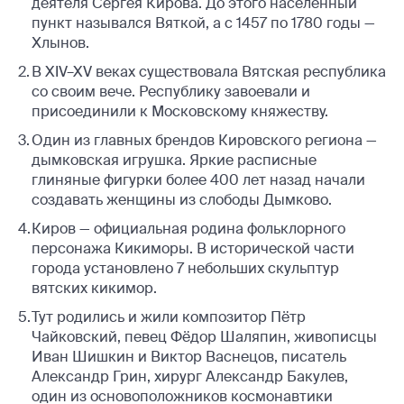
деятеля Сергея Кирова. До этого населённый
пункт назывался Вяткой, а с 1457 по 1780 годы —
Хлынов.
В XIV–XV веках существовала Вятская республика
со своим вече. Республику завоевали и
присоединили к Московскому княжеству.
Один из главных брендов Кировского региона —
дымковская игрушка. Яркие расписные
глиняные фигурки более 400 лет назад начали
создавать женщины из слободы Дымково.
Киров — официальная родина фольклорного
персонажа Кикиморы. В исторической части
города установлено 7 небольших скульптур
вятских кикимор.
Тут родились и жили композитор Пётр
Чайковский, певец Фёдор Шаляпин, живописцы
Иван Шишкин и Виктор Васнецов, писатель
Александр Грин, хирург Александр Бакулев,
один из основоположников космонавтики