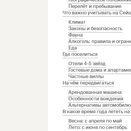
Перелёт и пребывание
Что важно учитывать на Сей
Климат
Законы и безопасность
Фауна
Алкоголь: правила и огран
Еда
Где поселиться
Отели 4-5 звёзд
Гостевые дома и апартамен
Частные виллы
На чём передвигаться
Арендованная машина
Особенности вождения
Альтернативы автомобилю
В какое время года лететь н
Весна: с апреля по май
Лето: с июня по сентябрь