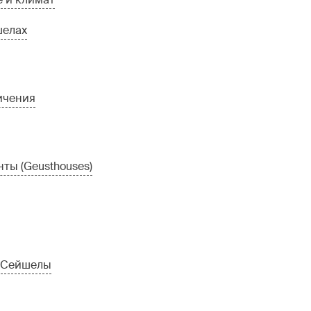
шелах
ичения
ты (Geusthouses)
а Сейшелы