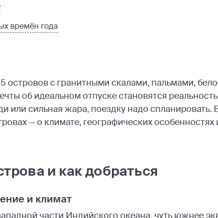
ь
ых времён года
15 островов с гранитными скалами, пальмами, бе
ечты об идеальном отпуске становятся реальность
 или сильная жара, поездку надо спланировать. В
ровах — о климате, географических особенностях 
строва и как добраться
ение и климат
падной части Индийского океана, чуть южнее экв