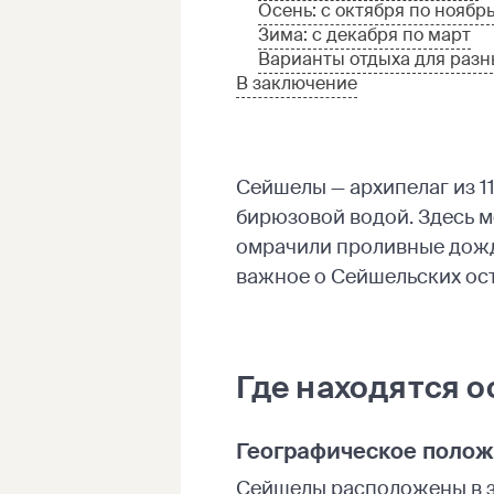
Осень: с октября по ноябр
Зима: с декабря по март
Варианты отдыха для разн
В заключение
Сейшелы — архипелаг из 1
бирюзовой водой. Здесь м
омрачили проливные дожди
важное о Сейшельских ост
Где находятся о
Географическое полож
Сейшелы расположены в за