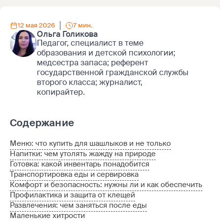
12 мая 2026
7 мин.
Ольга Голикова
Педагог, специалист в теме
образования и детской психологии;
медсестра запаса; референт
государственной гражданской службы
второго класса; журналист,
копирайтер.
Содержание
Меню: что купить для шашлыков и не только
Напитки: чем утолять жажду на природе
Готовка: какой инвентарь понадобится
Транспортировка еды и сервировка
Комфорт и безопасность: нужны ли и как обеспечить
Профилактика и защита от клещей
Развлечения: чем заняться после еды
Маленькие хитрости