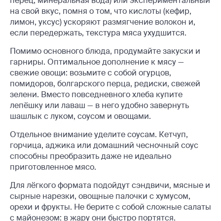
перец, минеральная вода) или экспериментальный
на свой вкус, помня о том, что кислоты (кефир,
лимон, уксус) ускоряют размягчение волокон и,
если передержать, текстура мяса ухудшится.
Помимо основного блюда, продумайте закуски и
гарниры. Оптимальное дополнение к мясу —
свежие овощи: возьмите с собой огурцов,
помидоров, болгарского перца, редиски, свежей
зелени. Вместо повседневного хлеба купите
лепёшку или лаваш — в него удобно завернуть
шашлык с луком, соусом и овощами.
Отдельное внимание уделите соусам. Кетчуп,
горчица, аджика или домашний чесночный соус
способны преобразить даже не идеально
приготовленное мясо.
Для лёгкого формата подойдут сэндвичи, мясные и
сырные нарезки, овощные палочки с хумусом,
орехи и фрукты. Не берите с собой сложные салаты
с майонезом: в жару они быстро портятся.